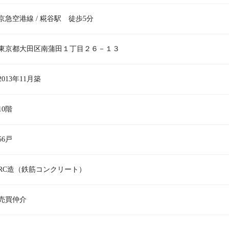
京急空港線 / 糀谷駅 徒歩5分
東京都大田区南蒲田１丁目２６－１３
2013年11月築
10階
56戸
RC造（鉄筋コンクリート）
売買仲介