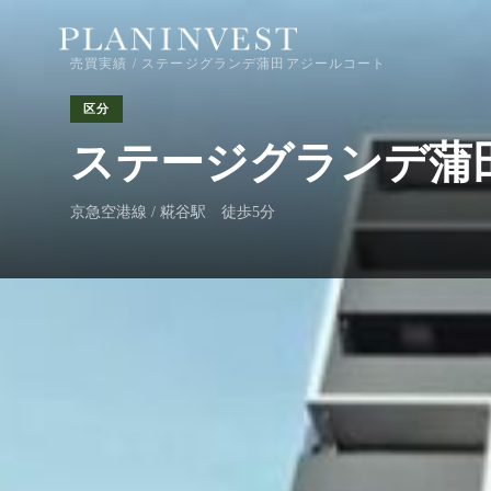
売買実績
/ ステージグランデ蒲田アジールコート
区分
ステージグランデ蒲
京急空港線 / 糀谷駅 徒歩5分