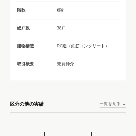
8階
階数
38戸
総戸数
RC造（鉄筋コンクリート）
建物構造
売買仲介
取引概要
東京メトロ日比谷線 / 入谷駅
大阪メトロ谷町線 / 四天王寺
西鉄天神大牟田線 / 大橋駅 徒
西鉄天神大牟田線 / 西鉄平尾
徒歩1分
前夕陽ヶ丘駅 徒歩4分
区分の他の実績
一覧を見る →
歩9分
駅 徒歩6分
コンシェリア東京入谷
ラナップスクエア四天
ランディックO2227
ランディックO2239
ステーションフロント
王寺