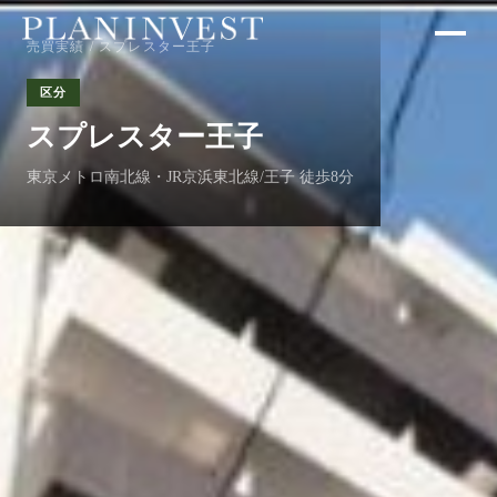
売買実績
/ スプレスター王子
区分
スプレスター王子
東京メトロ南北線・JR京浜東北線/王子 徒歩8分