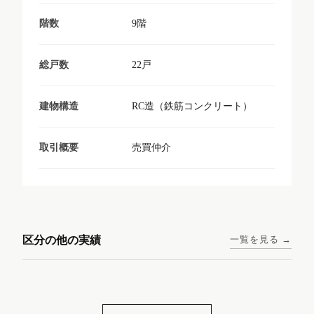
9階
階数
22戸
総戸数
RC造（鉄筋コンクリート）
建物構造
売買仲介
取引概要
東京メトロ日比谷線 / 入谷駅
大阪メトロ谷町線 / 四天王寺
西鉄天神大牟田線 / 大橋駅 徒
西鉄天神大牟田線 / 西鉄平尾
徒歩1分
前夕陽ヶ丘駅 徒歩4分
区分の他の実績
一覧を見る →
歩9分
駅 徒歩6分
コンシェリア東京入谷
ラナップスクエア四天
ランディックO2227
ランディックO2239
ステーションフロント
王寺