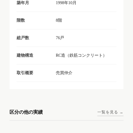
1998年10月
築年月
8階
階数
76戸
総戸数
RC造（鉄筋コンクリート）
建物構造
売買仲介
取引概要
東京メトロ日比谷線 / 入谷駅
大阪メトロ谷町線 / 四天王寺
西鉄天神大牟田線 / 大橋駅 徒
西鉄天神大牟田線 / 西鉄平尾
徒歩1分
前夕陽ヶ丘駅 徒歩4分
区分の他の実績
一覧を見る →
歩9分
駅 徒歩6分
コンシェリア東京入谷
ラナップスクエア四天
ランディックO2227
ランディックO2239
ステーションフロント
王寺