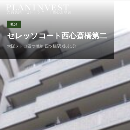
売買実績
/ セレッソコート西心斎橋第二
区分
セレッソコート西心斎橋第二
大阪メトロ四つ橋線 四ツ橋駅 徒歩5分