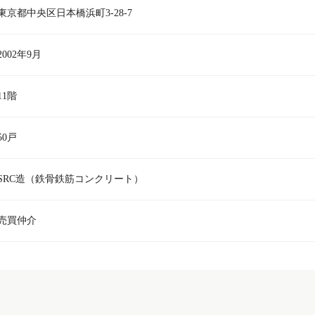
東京都中央区日本橋浜町3-28-7
2002年9月
11階
50戸
SRC造（鉄骨鉄筋コンクリート）
売買仲介
西鉄天神大牟田線 / 西鉄平尾駅 徒歩6
東京メトロ日比谷線 / 入谷駅 徒歩1分