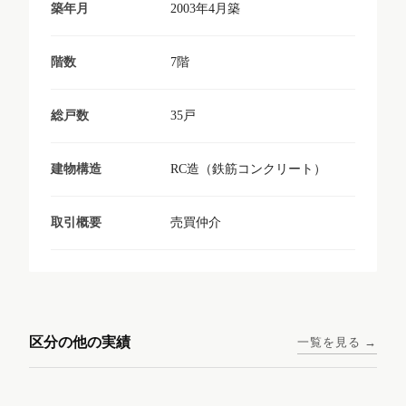
2003年4月築
築年月
7階
階数
35戸
総戸数
RC造（鉄筋コンクリート）
建物構造
売買仲介
取引概要
東京メトロ日比谷線 / 入谷駅
大阪メトロ谷町線 / 四天王寺
西鉄天神大牟田線 / 大橋駅 徒
西鉄天神大牟田線 / 西鉄平尾
徒歩1分
前夕陽ヶ丘駅 徒歩4分
区分の他の実績
一覧を見る →
歩9分
駅 徒歩6分
コンシェリア東京入谷
ラナップスクエア四天
ランディックO2227
ランディックO2239
ステーションフロント
王寺