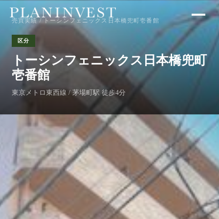
売買実績
/ トーシンフェニックス日本橋兜町壱番館
区分
トーシンフェニックス日本橋兜町
壱番館
東京メトロ東西線 / 茅場町駅 徒歩4分