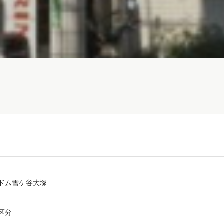
ドム雪ケ谷大塚
区分