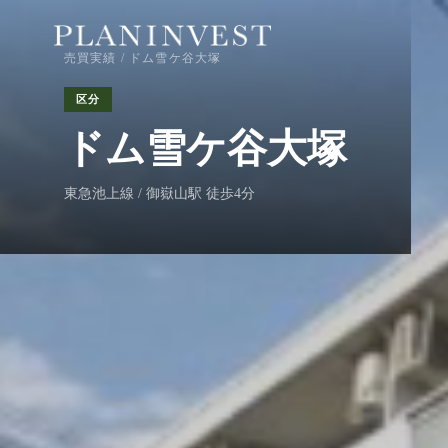
売買実績
/ ドム雪ケ谷大塚
区分
ドム雪ケ谷大塚
東急池上線 / 御嶽山駅 徒歩4分