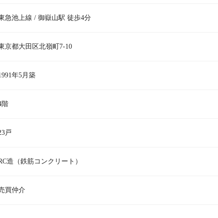
東急池上線 / 御嶽山駅 徒歩4分
東京都大田区北嶺町7-10
1991年5月築
4階
23戸
RC造（鉄筋コンクリート）
売買仲介