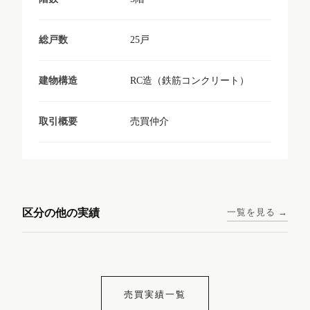
25戸
総戸数
RC造（鉄筋コンクリート）
建物構造
売買仲介
取引概要
東京メトロ日比谷線 / 入谷駅
大阪メトロ谷町線 / 四天王寺
西鉄天神大牟田線 / 大橋駅 徒
西鉄天神大牟田線 / 西鉄平尾
徒歩1分
前夕陽ヶ丘駅 徒歩4分
区分の他の実績
一覧を見る →
歩9分
駅 徒歩6分
コンシェリア東京入谷
ラナップスクエア四天
ランディックO2227
ランディックO2239
ステーションフロント
王寺
売買実績一覧