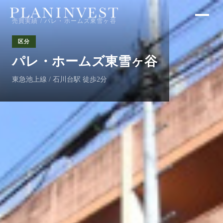
売買実績
/ パレ・ホームズ東雪ヶ谷
区分
パレ・ホームズ東雪ヶ谷
東急池上線 / 石川台駅 徒歩2分