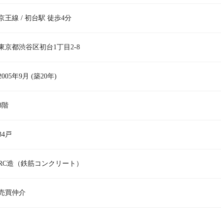
京王線 / 初台駅 徒歩4分
東京都渋谷区初台1丁目2-8
2005年9月 (築20年)
8階
34戸
RC造（鉄筋コンクリート）
売買仲介