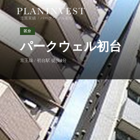
売買実績
/ パークウェル初台
区分
パークウェル初台
京王線 / 初台駅 徒歩4分