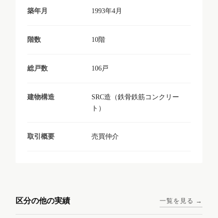
1993年4月
築年月
10階
階数
106戸
総戸数
SRC造（鉄骨鉄筋コンクリー
建物構造
ト）
売買仲介
取引概要
東京メトロ日比谷線 / 入谷駅
大阪メトロ谷町線 / 四天王寺
西鉄天神大牟田線 / 大橋駅 徒
西鉄天神大牟田線 / 西鉄平尾
徒歩1分
前夕陽ヶ丘駅 徒歩4分
区分の他の実績
一覧を見る →
歩9分
駅 徒歩6分
コンシェリア東京入谷
ラナップスクエア四天
ランディックO2227
ランディックO2239
ステーションフロント
王寺