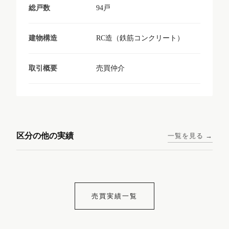
94戸
総戸数
RC造（鉄筋コンクリート）
建物構造
売買仲介
取引概要
東京メトロ日比谷線 / 入谷駅
大阪メトロ谷町線 / 四天王寺
西鉄天神大牟田線 / 大橋駅 徒
西鉄天神大牟田線 / 西鉄平尾
徒歩1分
前夕陽ヶ丘駅 徒歩4分
区分の他の実績
一覧を見る →
歩9分
駅 徒歩6分
コンシェリア東京入谷
ラナップスクエア四天
ランディックO2227
ランディックO2239
ステーションフロント
王寺
売買実績一覧