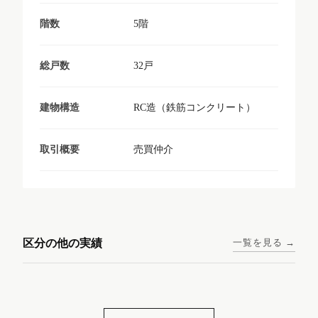
5階
階数
32戸
総戸数
RC造（鉄筋コンクリート）
建物構造
売買仲介
取引概要
東京メトロ日比谷線 / 入谷駅
大阪メトロ谷町線 / 四天王寺
西鉄天神大牟田線 / 大橋駅 徒
西鉄天神大牟田線 / 西鉄平尾
徒歩1分
前夕陽ヶ丘駅 徒歩4分
区分の他の実績
一覧を見る →
歩9分
駅 徒歩6分
コンシェリア東京入谷
ラナップスクエア四天
ランディックO2227
ランディックO2239
ステーションフロント
王寺