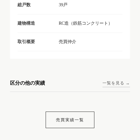
39戸
総戸数
RC造（鉄筋コンクリート）
建物構造
売買仲介
取引概要
東京メトロ日比谷線 / 入谷駅
大阪メトロ谷町線 / 四天王寺
西鉄天神大牟田線 / 大橋駅 徒
西鉄天神大牟田線 / 西鉄平尾
徒歩1分
前夕陽ヶ丘駅 徒歩4分
区分の他の実績
一覧を見る →
歩9分
駅 徒歩6分
コンシェリア東京入谷
ラナップスクエア四天
ランディックO2227
ランディックO2239
ステーションフロント
王寺
売買実績一覧