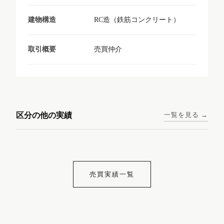
RC造（鉄筋コンクリート）
建物構造
売買仲介
取引概要
東京メトロ日比谷線 / 入谷駅
大阪メトロ谷町線 / 四天王寺
西鉄天神大牟田線 / 大橋駅 徒
西鉄天神大牟田線 / 西鉄平尾
徒歩1分
前夕陽ヶ丘駅 徒歩4分
区分の他の実績
一覧を見る →
歩9分
駅 徒歩6分
コンシェリア東京入谷
ラナップスクエア四天
ランディックO2227
ランディックO2239
ステーションフロント
王寺
売買実績一覧