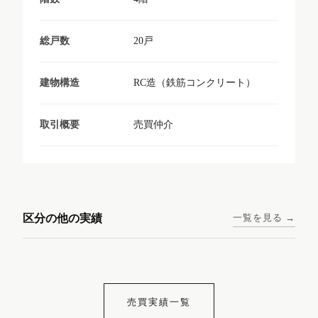
20戸
総戸数
RC造（鉄筋コンクリート）
建物構造
売買仲介
取引概要
東京メトロ日比谷線 / 入谷駅
大阪メトロ谷町線 / 四天王寺
西鉄天神大牟田線 / 大橋駅 徒
西鉄天神大牟田線 / 西鉄平尾
徒歩1分
前夕陽ヶ丘駅 徒歩4分
区分の他の実績
一覧を見る →
歩9分
駅 徒歩6分
コンシェリア東京入谷
ラナップスクエア四天
ランディックO2227
ランディックO2239
ステーションフロント
王寺
売買実績一覧