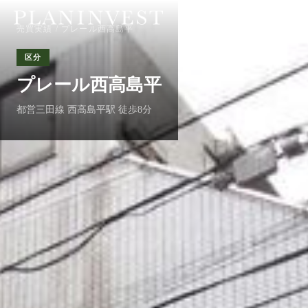
売買実績
/ プレール西高島平
区分
プレール西高島平
都営三田線 西高島平駅 徒歩8分