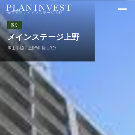
売買実績
/ メインステージ上野
区分
メインステージ上野
JR山手線 / 上野駅 徒歩3分