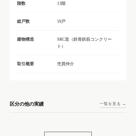
13階
階数
59戸
総戸数
SRC造（鉄骨鉄筋コンクリー
建物構造
ト）
売買仲介
取引概要
東京メトロ日比谷線 / 入谷駅
大阪メトロ谷町線 / 四天王寺
西鉄天神大牟田線 / 大橋駅 徒
西鉄天神大牟田線 / 西鉄平尾
徒歩1分
前夕陽ヶ丘駅 徒歩4分
区分の他の実績
一覧を見る →
歩9分
駅 徒歩6分
コンシェリア東京入谷
ラナップスクエア四天
ランディックO2227
ランディックO2239
ステーションフロント
王寺