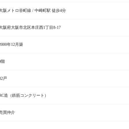
大阪メトロ谷町線 / 中崎町駅 徒歩4分
大阪府大阪市北区本庄西1丁目8-17
2000年12月築
9階
32戸
RC造（鉄筋コンクリート）
売買仲介