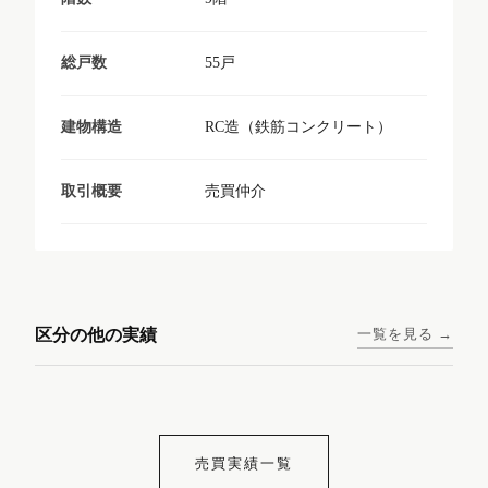
55戸
総戸数
RC造（鉄筋コンクリート）
建物構造
売買仲介
取引概要
東京メトロ日比谷線 / 入谷駅
大阪メトロ谷町線 / 四天王寺
西鉄天神大牟田線 / 大橋駅 徒
西鉄天神大牟田線 / 西鉄平尾
徒歩1分
前夕陽ヶ丘駅 徒歩4分
区分の他の実績
一覧を見る →
歩9分
駅 徒歩6分
コンシェリア東京入谷
ラナップスクエア四天
ランディックO2227
ランディックO2239
ステーションフロント
王寺
売買実績一覧