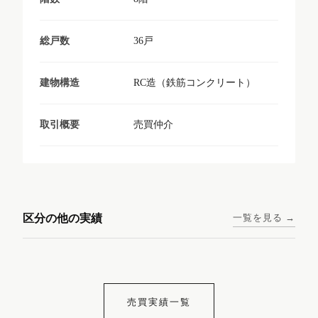
36戸
総戸数
RC造（鉄筋コンクリート）
建物構造
売買仲介
取引概要
東京メトロ日比谷線 / 入谷駅
大阪メトロ谷町線 / 四天王寺
西鉄天神大牟田線 / 大橋駅 徒
西鉄天神大牟田線 / 西鉄平尾
徒歩1分
前夕陽ヶ丘駅 徒歩4分
区分の他の実績
一覧を見る →
歩9分
駅 徒歩6分
コンシェリア東京入谷
ラナップスクエア四天
ランディックO2227
ランディックO2239
ステーションフロント
王寺
売買実績一覧