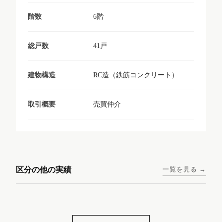
6階
階数
41戸
総戸数
RC造（鉄筋コンクリート）
建物構造
売買仲介
取引概要
東京メトロ日比谷線 / 入谷駅
大阪メトロ谷町線 / 四天王寺
西鉄天神大牟田線 / 大橋駅 徒
西鉄天神大牟田線 / 西鉄平尾
徒歩1分
前夕陽ヶ丘駅 徒歩4分
区分の他の実績
一覧を見る →
歩9分
駅 徒歩6分
コンシェリア東京入谷
ラナップスクエア四天
ランディックO2227
ランディックO2239
ステーションフロント
王寺