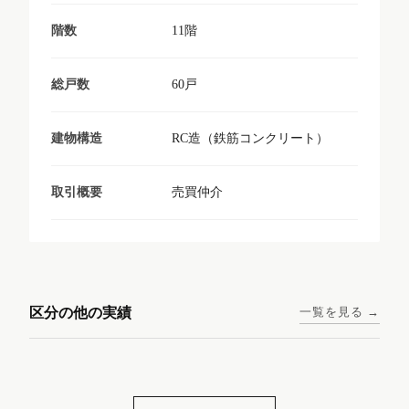
11階
階数
60戸
総戸数
RC造（鉄筋コンクリート）
建物構造
売買仲介
取引概要
東京メトロ日比谷線 / 入谷駅
大阪メトロ谷町線 / 四天王寺
西鉄天神大牟田線 / 大橋駅 徒
西鉄天神大牟田線 / 西鉄平尾
徒歩1分
前夕陽ヶ丘駅 徒歩4分
区分の他の実績
一覧を見る →
歩9分
駅 徒歩6分
コンシェリア東京入谷
ラナップスクエア四天
ランディックO2227
ランディックO2239
ステーションフロント
王寺