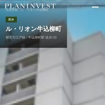
売買実績
/ ル・リオン牛込柳町
区分
ル・リオン牛込柳町
都営大江戸線 / 牛込柳町駅 徒歩2分