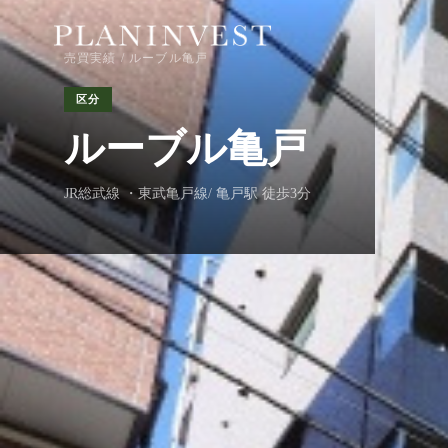
売買実績
/ ルーブル亀戸
区分
ルーブル亀戸
JR総武線 ・東武亀戸線/ 亀戸駅 徒歩3分