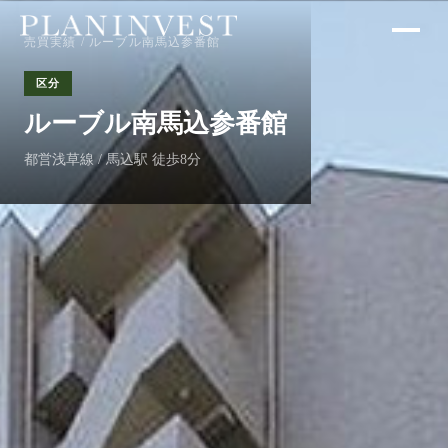
売買実績
/ ルーブル南馬込参番館
区分
ルーブル南馬込参番館
都営浅草線 / 馬込駅 徒歩8分