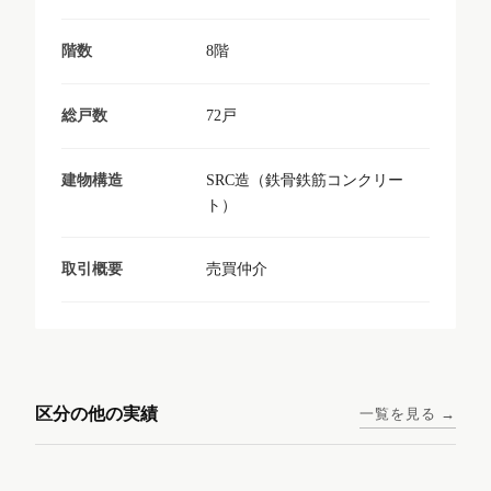
8階
階数
72戸
総戸数
SRC造（鉄骨鉄筋コンクリー
建物構造
ト）
売買仲介
取引概要
東京メトロ日比谷線 / 入谷駅
大阪メトロ谷町線 / 四天王寺
西鉄天神大牟田線 / 大橋駅 徒
西鉄天神大牟田線 / 西鉄平尾
徒歩1分
前夕陽ヶ丘駅 徒歩4分
区分の他の実績
一覧を見る →
歩9分
駅 徒歩6分
コンシェリア東京入谷
ラナップスクエア四天
ランディックO2227
ランディックO2239
ステーションフロント
王寺