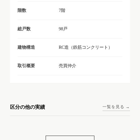
7階
階数
98戸
総戸数
RC造（鉄筋コンクリート）
建物構造
売買仲介
取引概要
東京メトロ日比谷線 / 入谷駅
大阪メトロ谷町線 / 四天王寺
西鉄天神大牟田線 / 大橋駅 徒
西鉄天神大牟田線 / 西鉄平尾
徒歩1分
前夕陽ヶ丘駅 徒歩4分
区分の他の実績
一覧を見る →
歩9分
駅 徒歩6分
コンシェリア東京入谷
ラナップスクエア四天
ランディックO2227
ランディックO2239
ステーションフロント
王寺