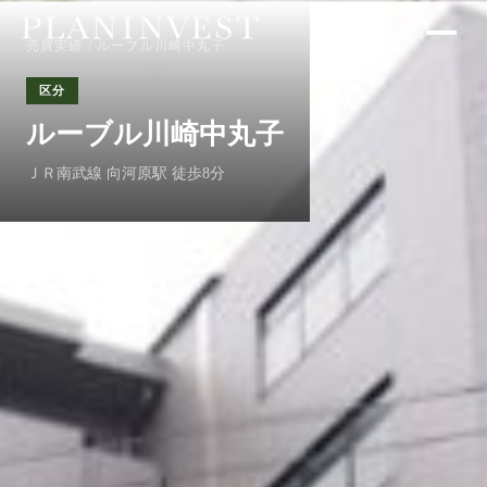
売買実績
/ ルーブル川崎中丸子
区分
ルーブル川崎中丸子
ＪＲ南武線 向河原駅 徒歩8分