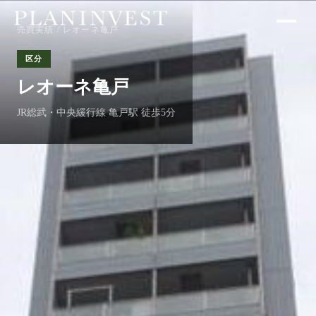
売買実績
/ レオーネ亀戸
区分
レオーネ亀戸
JR総武・中央緩行線 亀戸駅 徒歩5分