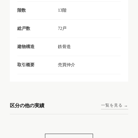
13階
階数
72戸
総戸数
鉄骨造
建物構造
売買仲介
取引概要
東京メトロ日比谷線 / 入谷駅
大阪メトロ谷町線 / 四天王寺
西鉄天神大牟田線 / 大橋駅 徒
西鉄天神大牟田線 / 西鉄平尾
徒歩1分
前夕陽ヶ丘駅 徒歩4分
区分の他の実績
一覧を見る →
歩9分
駅 徒歩6分
コンシェリア東京入谷
ラナップスクエア四天
ランディックO2227
ランディックO2239
ステーションフロント
王寺