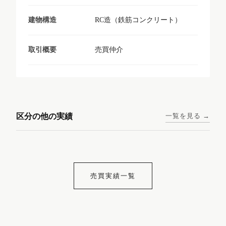
RC造（鉄筋コンクリート）
建物構造
売買仲介
取引概要
東京メトロ日比谷線 / 入谷駅
大阪メトロ谷町線 / 四天王寺
西鉄天神大牟田線 / 大橋駅 徒
西鉄天神大牟田線 / 西鉄平尾
徒歩1分
前夕陽ヶ丘駅 徒歩4分
区分の他の実績
一覧を見る →
歩9分
駅 徒歩6分
コンシェリア東京入谷
ラナップスクエア四天
ランディックO2227
ランディックO2239
ステーションフロント
王寺
売買実績一覧