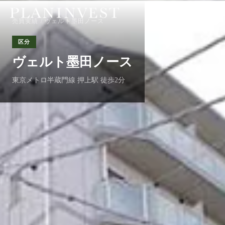
売買実績
/ ヴェルト墨田ノース
区分
ヴェルト墨田ノース
東京メトロ半蔵門線 押上駅 徒歩2分