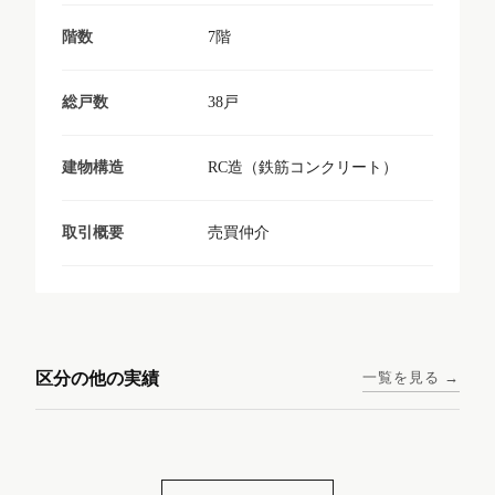
7階
階数
38戸
総戸数
RC造（鉄筋コンクリート）
建物構造
売買仲介
取引概要
東京メトロ日比谷線 / 入谷駅
大阪メトロ谷町線 / 四天王寺
西鉄天神大牟田線 / 大橋駅 徒
西鉄天神大牟田線 / 西鉄平尾
徒歩1分
前夕陽ヶ丘駅 徒歩4分
区分の他の実績
一覧を見る →
歩9分
駅 徒歩6分
コンシェリア東京入谷
ラナップスクエア四天
ランディックO2227
ランディックO2239
ステーションフロント
王寺