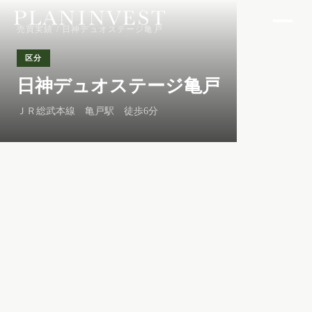
売買実績
/ 日神デュオステージ亀戸
区分
日神デュオステージ亀戸
ＪＲ総武本線 亀戸駅 徒歩6分