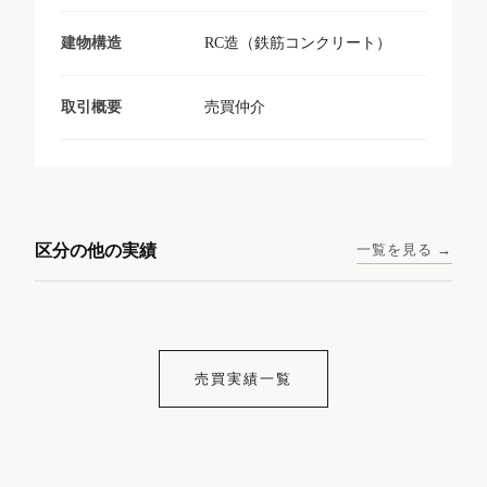
RC造（鉄筋コンクリート）
建物構造
売買仲介
取引概要
東京メトロ日比谷線 / 入谷駅
大阪メトロ谷町線 / 四天王寺
西鉄天神大牟田線 / 大橋駅 徒
西鉄天神大牟田線 / 西鉄平尾
徒歩1分
前夕陽ヶ丘駅 徒歩4分
区分の他の実績
一覧を見る →
歩9分
駅 徒歩6分
コンシェリア東京入谷
ラナップスクエア四天
ランディックO2227
ランディックO2239
ステーションフロント
王寺
売買実績一覧