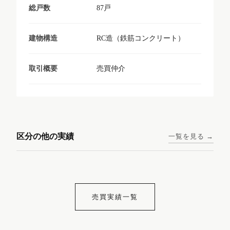
87戸
総戸数
RC造（鉄筋コンクリート）
建物構造
売買仲介
取引概要
東京メトロ日比谷線 / 入谷駅
大阪メトロ谷町線 / 四天王寺
西鉄天神大牟田線 / 大橋駅 徒
西鉄天神大牟田線 / 西鉄平尾
徒歩1分
前夕陽ヶ丘駅 徒歩4分
区分の他の実績
一覧を見る →
歩9分
駅 徒歩6分
コンシェリア東京入谷
ラナップスクエア四天
ランディックO2227
ランディックO2239
ステーションフロント
王寺
売買実績一覧