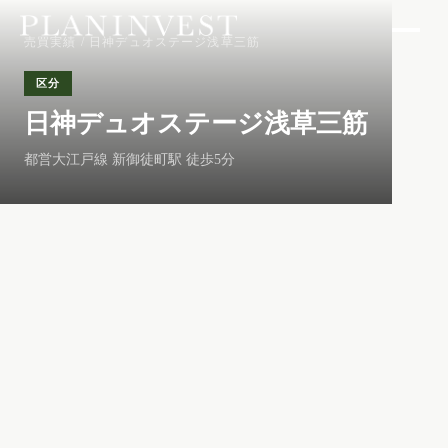
売買実績
/ 日神デュオステージ浅草三筋
区分
日神デュオステージ浅草三筋
都営大江戸線 新御徒町駅 徒歩5分