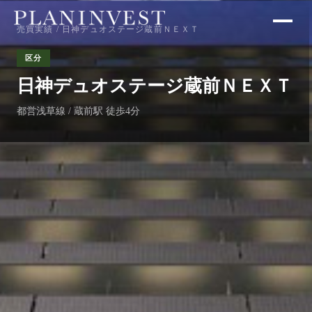
売買実績
/ 日神デュオステージ蔵前ＮＥＸＴ
区分
日神デュオステージ蔵前ＮＥＸＴ
都営浅草線 / 蔵前駅 徒歩4分