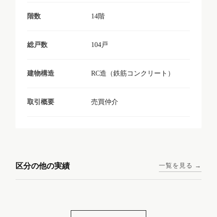
14階
階数
104戸
総戸数
RC造（鉄筋コンクリート）
建物構造
売買仲介
取引概要
東京メトロ日比谷線 / 入谷駅
大阪メトロ谷町線 / 四天王寺
西鉄天神大牟田線 / 大橋駅 徒
西鉄天神大牟田線 / 西鉄平尾
徒歩1分
前夕陽ヶ丘駅 徒歩4分
区分の他の実績
一覧を見る →
歩9分
駅 徒歩6分
コンシェリア東京入谷
ラナップスクエア四天
ランディックO2227
ランディックO2239
ステーションフロント
王寺