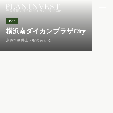
売買実績
/ 横浜南ダイカンプラザCity
区分
横浜南ダイカンプラザCity
京急本線 井土ヶ谷駅 徒歩5分