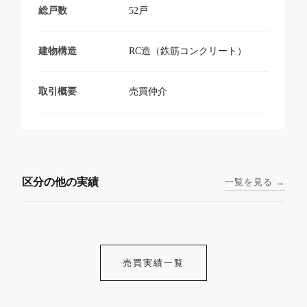
52戸
総戸数
RC造（鉄筋コンクリート）
建物構造
売買仲介
取引概要
東京メトロ日比谷線 / 入谷駅
大阪メトロ谷町線 / 四天王寺
西鉄天神大牟田線 / 大橋駅 徒
西鉄天神大牟田線 / 西鉄平尾
徒歩1分
前夕陽ヶ丘駅 徒歩4分
区分の他の実績
一覧を見る →
歩9分
駅 徒歩6分
コンシェリア東京入谷
ラナップスクエア四天
ランディックO2227
ランディックO2239
ステーションフロント
王寺
売買実績一覧