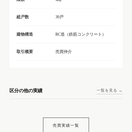
30戸
総戸数
RC造（鉄筋コンクリート）
建物構造
売買仲介
取引概要
東京メトロ日比谷線 / 入谷駅
大阪メトロ谷町線 / 四天王寺
西鉄天神大牟田線 / 大橋駅 徒
西鉄天神大牟田線 / 西鉄平尾
徒歩1分
前夕陽ヶ丘駅 徒歩4分
区分の他の実績
一覧を見る →
歩9分
駅 徒歩6分
コンシェリア東京入谷
ラナップスクエア四天
ランディックO2227
ランディックO2239
ステーションフロント
王寺
売買実績一覧