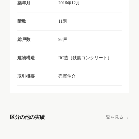
2016年12月
築年月
11階
階数
92戸
総戸数
RC造（鉄筋コンクリート）
建物構造
売買仲介
取引概要
東京メトロ日比谷線 / 入谷駅
大阪メトロ谷町線 / 四天王寺
西鉄天神大牟田線 / 大橋駅 徒
西鉄天神大牟田線 / 西鉄平尾
徒歩1分
前夕陽ヶ丘駅 徒歩4分
区分の他の実績
一覧を見る →
歩9分
駅 徒歩6分
コンシェリア東京入谷
ラナップスクエア四天
ランディックO2227
ランディックO2239
ステーションフロント
王寺