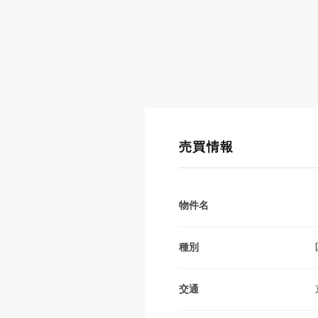
売買情報
物件名
種別
交通