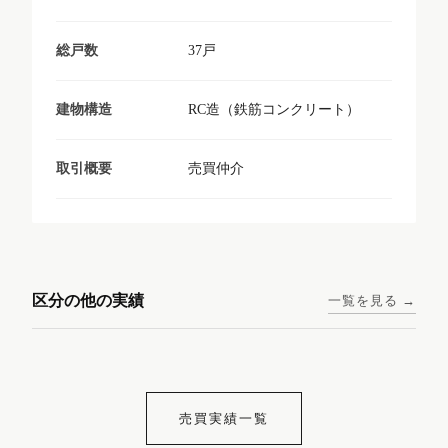
37戸
総戸数
RC造（鉄筋コンクリート）
建物構造
売買仲介
取引概要
東京メトロ日比谷線 / 入谷駅
大阪メトロ谷町線 / 四天王寺
西鉄天神大牟田線 / 大橋駅 徒
西鉄天神大牟田線 / 西鉄平尾
徒歩1分
前夕陽ヶ丘駅 徒歩4分
区分の他の実績
一覧を見る →
歩9分
駅 徒歩6分
コンシェリア東京入谷
ラナップスクエア四天
ランディックO2227
ランディックO2239
ステーションフロント
王寺
売買実績一覧