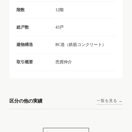
12階
階数
43戸
総戸数
RC造（鉄筋コンクリート）
建物構造
売買仲介
取引概要
東京メトロ日比谷線 / 入谷駅
大阪メトロ谷町線 / 四天王寺
西鉄天神大牟田線 / 大橋駅 徒
西鉄天神大牟田線 / 西鉄平尾
徒歩1分
前夕陽ヶ丘駅 徒歩4分
区分の他の実績
一覧を見る →
歩9分
駅 徒歩6分
コンシェリア東京入谷
ラナップスクエア四天
ランディックO2227
ランディックO2239
ステーションフロント
王寺