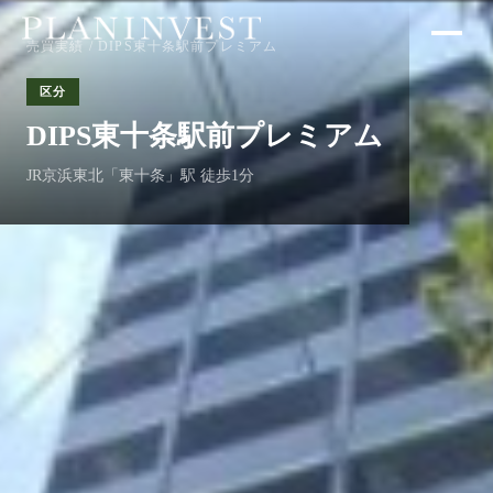
売買実績
/ DIPS東十条駅前プレミアム
区分
DIPS東十条駅前プレミアム
JR京浜東北「東十条」駅 徒歩1分