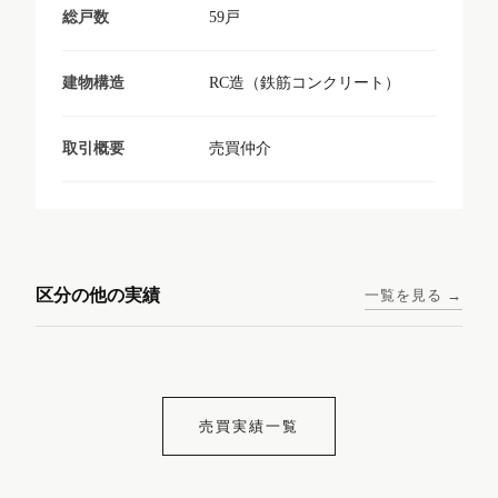
59戸
総戸数
RC造（鉄筋コンクリート）
建物構造
売買仲介
取引概要
東京メトロ日比谷線 / 入谷駅
大阪メトロ谷町線 / 四天王寺
西鉄天神大牟田線 / 大橋駅 徒
西鉄天神大牟田線 / 西鉄平尾
徒歩1分
前夕陽ヶ丘駅 徒歩4分
区分の他の実績
一覧を見る →
歩9分
駅 徒歩6分
コンシェリア東京入谷
ラナップスクエア四天
ランディックO2227
ランディックO2239
ステーションフロント
王寺
売買実績一覧