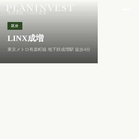
売買実績
/ LINX成増
区分
LINX成増
東京メトロ有楽町線 地下鉄成増駅 徒歩4分