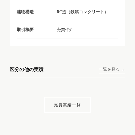
RC造（鉄筋コンクリート）
建物構造
売買仲介
取引概要
東京メトロ日比谷線 / 入谷駅
大阪メトロ谷町線 / 四天王寺
西鉄天神大牟田線 / 大橋駅 徒
西鉄天神大牟田線 / 西鉄平尾
徒歩1分
前夕陽ヶ丘駅 徒歩4分
区分の他の実績
一覧を見る →
歩9分
駅 徒歩6分
コンシェリア東京入谷
ラナップスクエア四天
ランディックO2227
ランディックO2239
ステーションフロント
王寺
売買実績一覧