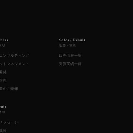
iness
Sales / Result
内容
販売・実績
コンサルティング
販売情報一覧
ットマネジメント
売買実績一覧
開発
管理
産のご売却
ruit
情報
メッセージ
職種