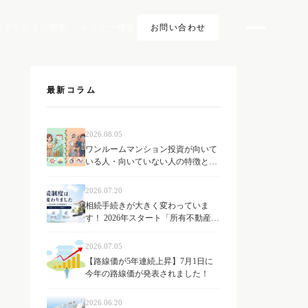
事業内容
会社概要
セミナー情報
お問い合わせ
最新コラム
2026.08.05
ワンルームマンション投資が向いて
いる人・向いていない人の特徴と
は？
2026.07.20
相続手続きが大きく変わっていま
す！ 2026年スタート「所有不動産記
録証明制度」とは？ 不動産オーナー
が知っておきたい最新制度を解説
2026.07.05
【路線価が5年連続上昇】7月1日に
今年の路線価が発表されました！
2026.06.20