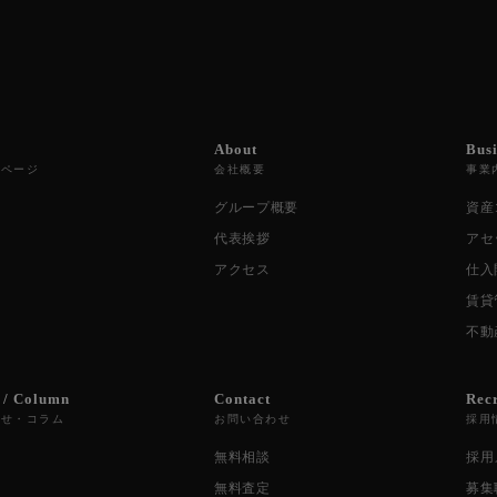
About
Bus
プページ
会社概要
事業
グループ概要
資産
代表挨拶
アセ
アクセス
仕入
賃貸
不動
 / Column
Contact
Rec
らせ・コラム
お問い合わせ
採用
無料相談
採用
無料査定
募集