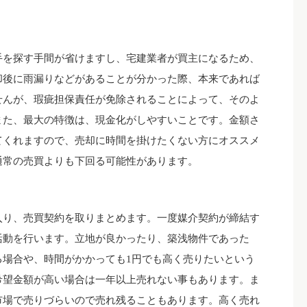
手を探す手間が省けますし、宅建業者が買主になるため、
却後に雨漏りなどがあることが分かった際、本来であれば
せんが、瑕疵担保責任が免除されることによって、そのよ
また、最大の特徴は、現金化がしやすいことです。金額さ
てくれますので、売却に時間を掛けたくない方にオススメ
通常の売買よりも下回る可能性があります。
入り、売買契約を取りまとめます。一度媒介契約が締結す
活動を行います。立地が良かったり、築浅物件であった
る場合や、時間がかかっても1円でも高く売りたいという
希望金額が高い場合は一年以上売れない事もあります。ま
市場で売りづらいので売れ残ることもあります。高く売れ