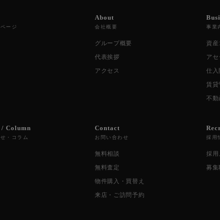
About
Bus
プページ
会社概要
事業
グループ概要
資産
代表挨拶
アセ
アクセス
仕入
賃貸
不動
 / Column
Contact
Rec
らせ・コラム
お問い合わせ
採用
無料相談
採用
無料査定
募集
物件購入・買替え
来店・ご訪問予約