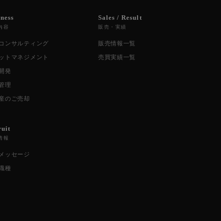
iness
Sales / Result
内容
販売・実績
コンサルティング
販売情報一覧
ットマネジメント
売買実績一覧
開発
管理
産のご売却
ruit
情報
メッセージ
職種