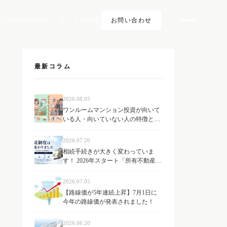
事業内容
会社概要
セミナー情報
お問い合わせ
最新コラム
2026.08.05
ワンルームマンション投資が向いて
いる人・向いていない人の特徴と
は？
2026.07.20
相続手続きが大きく変わっていま
す！ 2026年スタート「所有不動産記
録証明制度」とは？ 不動産オーナー
が知っておきたい最新制度を解説
2026.07.05
【路線価が5年連続上昇】7月1日に
今年の路線価が発表されました！
2026.06.20