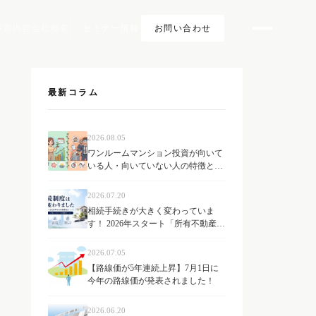
事業内容
会社概要
セミナー情報
お問い合わせ
最新コラム
2026.08.05
ワンルームマンション投資が向いて
いる人・向いていない人の特徴と
は？
2026.07.20
相続手続きが大きく変わっていま
す！ 2026年スタート「所有不動産記
録証明制度」とは？ 不動産オーナー
が知っておきたい最新制度を解説
2026.07.05
【路線価が5年連続上昇】7月1日に
今年の路線価が発表されました！
2026.06.20